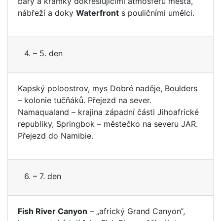
bary a krámky dokreslujícími atmosféru města,
nábřeží a doky
Waterfront
s pouličními umělci.
4. – 5. den
Kapský poloostrov, mys Dobré naděje, Boulders
– kolonie tučňáků. Přejezd na sever.
Namaqualand – krajina západní části Jihoafrické
republiky, Springbok – městečko na severu JAR.
Přejezd do Namibie.
6. – 7. den
Fish River Canyon
– „africký Grand Canyon“,