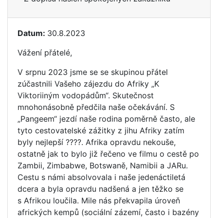
Datum:
30.8.2023
Vážení přátelé,
V srpnu 2023 jsme se se skupinou přátel
zúčastnili Vašeho zájezdu do Afriky „K
Viktoriiným vodopádům“. Skutečnost
mnohonásobně předčila naše očekávání. S
„Pangeem“ jezdí naše rodina poměrně často, ale
tyto cestovatelské zážitky z jihu Afriky zatím
byly nejlepší ????. Afrika opravdu nekouše,
ostatně jak to bylo již řečeno ve filmu o cestě po
Zambii, Zimbabwe, Botswaně, Namibii a JARu.
Cestu s námi absolvovala i naše jedenáctiletá
dcera a byla opravdu nadšená a jen těžko se
s Afrikou loučila. Mile nás překvapila úroveň
afrických kempů (sociální zázemí, často i bazény