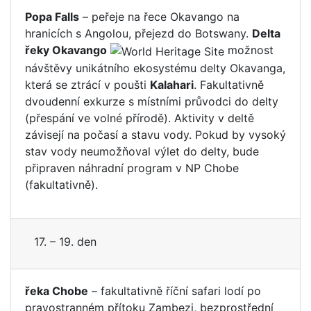
Popa Falls
– peřeje na řece Okavango na
hranicích s Angolou, přejezd do Botswany.
Delta
řeky Okavango
možnost
návštěvy unikátního ekosystému delty Okavanga,
která se ztrácí v poušti
Kalahari
. Fakultativně
dvoudenní exkurze s místními průvodci do delty
(přespání ve volné přírodě). Aktivity v deltě
závisejí na počasí a stavu vody. Pokud by vysoký
stav vody neumožňoval výlet do delty, bude
připraven náhradní program v NP Chobe
(fakultativně).
17. – 19. den
řeka Chobe
– fakultativně říční safari lodí po
pravostranném přítoku Zambezi, bezprostřední