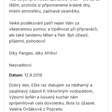
těším, protože si připomeneme krásné dny,
místní atmosféru, zajímavé okamžiky.
Velké poděkování patří nejen Vám za
všestrannou pomoc a trpělivost při přípravách,
ale také tandemu Milan a Petr. Byli úžasní,
příjemní, pohodoví!
Díky Pangeo, díky Afriko!
Nesvadbovi
Datum:
12.9.2016
Dobrý den, Ešte raz ďakujem za nádherný a
zaujímavý zájazd K Viktoriiným vodopádom,
Výborní šoféri a luxusný kuchár nám
spríjemňovali celú dovolenku. Bola to úžasné.
Valéria Ovšáková z Popradu