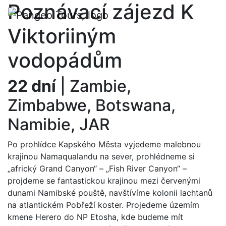
Poznávací zájezd
K
Viktoriiným
vodopádům
22 dní
|
Zambie,
Zimbabwe, Botswana,
Namibie, JAR
Po prohlídce Kapského Města vyjedeme malebnou
krajinou Namaqualandu na sever, prohlédneme si
„africký Grand Canyon“ – „Fish River Canyon“ –
projdeme se fantastickou krajinou mezi červenými
dunami Namibské pouště, navštívíme kolonii lachtanů
na atlantickém Pobřeží koster. Projedeme územím
kmene Herero do NP Etosha, kde budeme mít