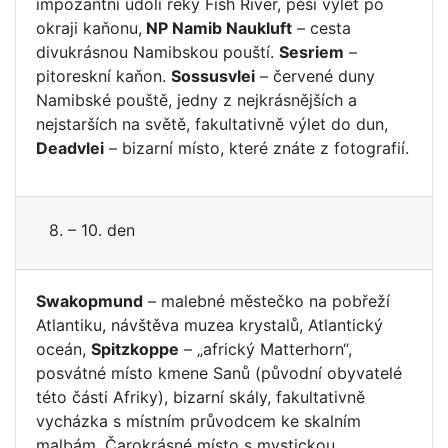
impozantní údolí řeky Fish River, pěší výlet po
okraji kaňonu,
NP Namib Naukluft
– cesta
divukrásnou Namibskou pouští.
Sesriem
–
pitoreskní kaňon.
Sossusvlei
– červené duny
Namibské pouště, jedny z nejkrásnějších a
nejstarších na světě, fakultativně výlet do dun,
Deadvlei
– bizarní místo, které znáte z fotografií.
8. – 10. den
Swakopmund
– malebné městečko na pobřeží
Atlantiku, návštěva muzea krystalů, Atlantický
oceán,
Spitzkoppe
– „africký Matterhorn“,
posvátné místo kmene Sanů (původní obyvatelé
této části Afriky), bizarní skály, fakultativně
vycházka s místním průvodcem ke skalním
malbám. Čarokrásné místo s mystickou