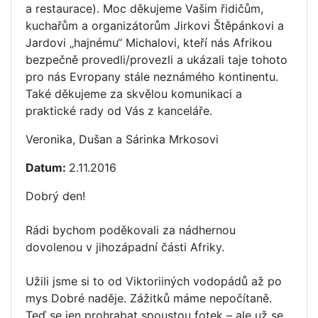
a restaurace). Moc děkujeme Vašim řidičům,
kuchařům a organizátorům Jirkovi Štěpánkovi a
Jardovi „hajnému“ Michalovi, kteří nás Afrikou
bezpečně provedli/provezli a ukázali taje tohoto
pro nás Evropany stále neznámého kontinentu.
Také děkujeme za skvělou komunikaci a
praktické rady od Vás z kanceláře.
Veronika, Dušan a Sárinka Mrkosovi
Datum:
2.11.2016
Dobrý den!
Rádi bychom poděkovali za nádhernou
dovolenou v jihozápadní části Afriky.
Užili jsme si to od Viktoriiných vodopádů až po
mys Dobré naděje. Zážitků máme nepočítaně.
Teď se jen prohrabat spoustou fotek – ale už se