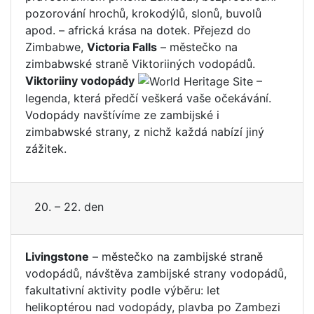
pozorování hrochů, krokodýlů, slonů, buvolů
apod. – africká krása na dotek. Přejezd do
Zimbabwe,
Victoria Falls
– městečko na
zimbabwské straně Viktoriiných vodopádů.
Viktoriiny vodopády
–
legenda, která předčí veškerá vaše očekávání.
Vodopády navštívíme ze zambijské i
zimbabwské strany, z nichž každá nabízí jiný
zážitek.
20. – 22. den
Livingstone
– městečko na zambijské straně
vodopádů, návštěva zambijské strany vodopádů,
fakultativní aktivity podle výběru: let
helikoptérou nad vodopády, plavba po Zambezi