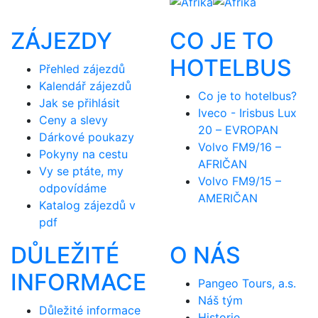
ZÁJEZDY
CO JE TO
HOTELBUS
Přehled zájezdů
Kalendář zájezdů
Co je to hotelbus?
Jak se přihlásit
Iveco - Irisbus Lux
Ceny a slevy
20 – EVROPAN
Dárkové poukazy
Volvo FM9/16 –
Pokyny na cestu
AFRIČAN
Vy se ptáte, my
Volvo FM9/15 –
odpovídáme
AMERIČAN
Katalog zájezdů v
pdf
DŮLEŽITÉ
O NÁS
INFORMACE
Pangeo Tours, a.s.
Náš tým
Důležité informace
Historie