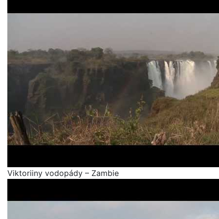
Viktoriiny vodopády – Zambie