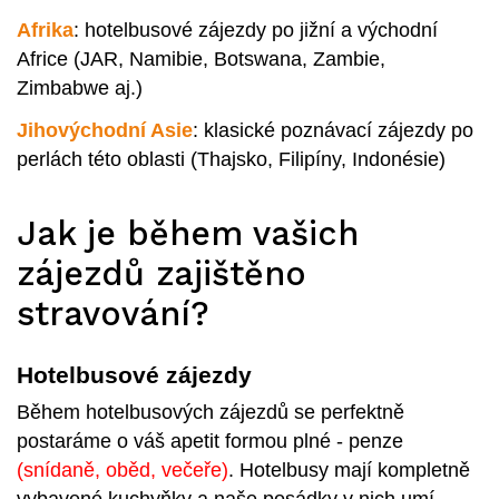
Afrika
: hotelbusové zájezdy po jižní a východní
Africe (JAR, Namibie, Botswana, Zambie,
Zimbabwe aj.)
Jihovýchodní Asie
: klasické poznávací zájezdy po
perlách této oblasti (Thajsko, Filipíny, Indonésie)
Jak je během vašich
zájezdů zajištěno
stravování?
Hotelbusové zájezdy
Během hotelbusových zájezdů se perfektně
postaráme o váš apetit formou plné - penze
(snídaně, oběd, večeře)
. Hotelbusy mají kompletně
vybavené kuchyňky a naše posádky v nich umí