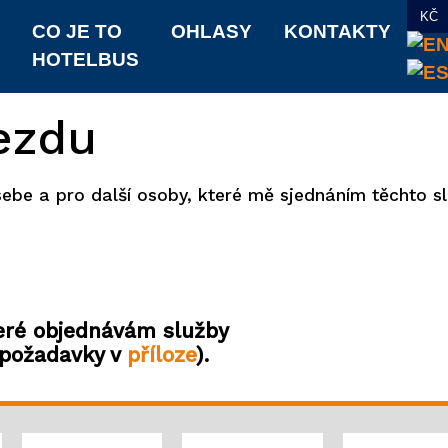
KČ
CO JE TO
OHLASY
KONTAKTY
HOTELBUS
ezdu
 sebe a pro další osoby, které mě sjednáním těchto sl
teré objednávám služby
 požadavky v
příloze
).