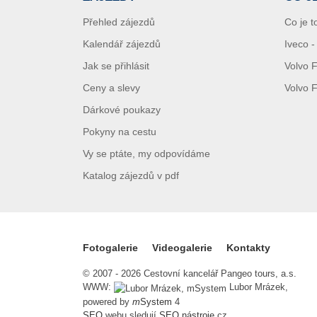
Přehled zájezdů
Co je t
Kalendář zájezdů
Iveco 
Jak se přihlásit
Volvo 
Ceny a slevy
Volvo 
Dárkové poukazy
Pokyny na cestu
Vy se ptáte, my odpovídáme
Katalog zájezdů v pdf
Fotogalerie
Videogalerie
Kontakty
© 2007 - 2026 Cestovní kancelář Pangeo tours, a.s.
WWW:
Lubor Mrázek,
powered by
m
System
4
SEO
webu sledují
SEO nástroje
.cz