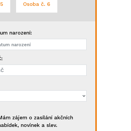
 5
Osoba č. 6
um narození:
:
Mám zájem o zasílání akčních
nabídek, novinek a slev.