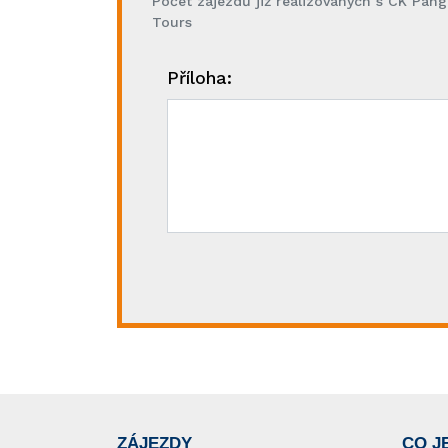
Počet zájezdů již realizovaných s CK Pan
Tours
Příloha:
ZÁJEZDY
CO J