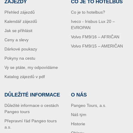
ZÁJEZDY
CO JE TO HOTELBUS
Přehled zájezdů
Co je to hotelbus?
Kalendář zájezdů
Iveco - Irisbus Lux 20 –
EVROPAN
Jak se přihlásit
Volvo FM9/16 – AFRIČAN
Ceny a slevy
Volvo FM9/15 – AMERIČAN
Dárkové poukazy
Pokyny na cestu
Vy se ptáte, my odpovídáme
Katalog zájezdů v pdf
DŮLEŽITÉ INFORMACE
O NÁS
Důležité informace o cestách
Pangeo Tours, a.s.
Pangeo tours
Náš tým
Přepravní řád Pangeo tours
Historie
a.s.