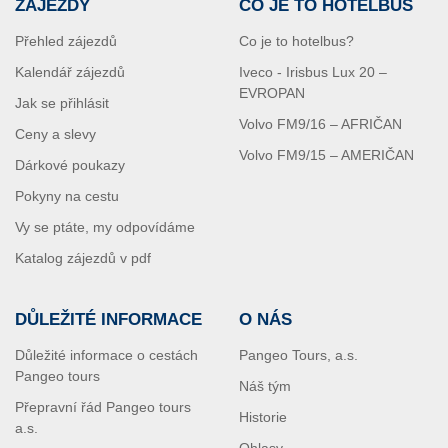
ZÁJEZDY
CO JE TO HOTELBUS
Přehled zájezdů
Co je to hotelbus?
Kalendář zájezdů
Iveco - Irisbus Lux 20 –
EVROPAN
Jak se přihlásit
Volvo FM9/16 – AFRIČAN
Ceny a slevy
Volvo FM9/15 – AMERIČAN
Dárkové poukazy
Pokyny na cestu
Vy se ptáte, my odpovídáme
Katalog zájezdů v pdf
DŮLEŽITÉ INFORMACE
O NÁS
Důležité informace o cestách
Pangeo Tours, a.s.
Pangeo tours
Náš tým
Přepravní řád Pangeo tours
Historie
a.s.