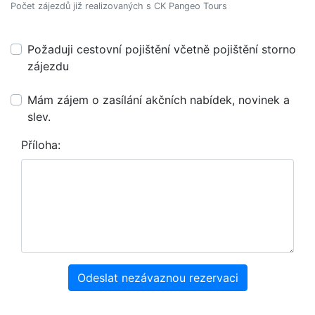
Počet zájezdů již realizovaných s CK Pangeo Tours
Požaduji cestovní pojištění včetně pojištění storno
zájezdu
Mám zájem o zasílání akčních nabídek, novinek a
slev.
Příloha:
Odeslat nezávaznou rezervaci