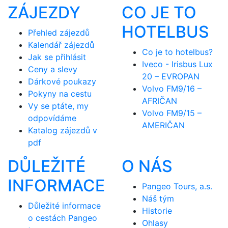
ZÁJEZDY
CO JE TO
HOTELBUS
Přehled zájezdů
Kalendář zájezdů
Co je to hotelbus?
Jak se přihlásit
Iveco - Irisbus Lux
Ceny a slevy
20 – EVROPAN
Dárkové poukazy
Volvo FM9/16 –
Pokyny na cestu
AFRIČAN
Vy se ptáte, my
Volvo FM9/15 –
odpovídáme
AMERIČAN
Katalog zájezdů v
pdf
DŮLEŽITÉ
O NÁS
INFORMACE
Pangeo Tours, a.s.
Náš tým
Důležité informace
Historie
o cestách Pangeo
Ohlasy