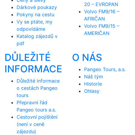
Ceny a slevy
20 – EVROPAN
Dárkové poukazy
Volvo FM9/16 –
Pokyny na cestu
AFRIČAN
Vy se ptáte, my
Volvo FM9/15 –
odpovídáme
AMERIČAN
Katalog zájezdů v
pdf
DŮLEŽITÉ
O NÁS
INFORMACE
Pangeo Tours, a.s.
Náš tým
Důležité informace
Historie
o cestách Pangeo
Ohlasy
tours
Přepravní řád
Pangeo tours a.s.
Cestovní pojištění
(není v ceně
zájezdu)