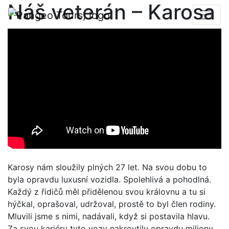
Náš veterán – Karosa
Karosy nám sloužily plných 27 let. Na svou dobu to
byla opravdu luxusní vozidla. Spolehlivá a pohodlná.
Každý z řidičů měl přidělenou svou královnu a tu si
hýčkal, oprašoval, udržoval, prostě to byl člen rodiny.
Mluvili jsme s nimi, nadávali, když si postavila hlavu.
Za svou kariéru tyto vozy nakroutily opravdu miliony