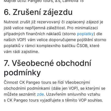
Majitel účtu: Pangeo tours, a.s, Lannova 15
6. Zrušení zájezdu
Nutnost zrušit již rezervovaný či zaplacený zájezd je
jistě velice nepříjemná záležitost. Pro minimalizaci
případných finančních nákladů (storno
poplatky
) dle
našich VOP) vám velice doporučujeme pojištění storno
poplatků v rámci komplexního balíčku ČSOB, které
vám rádi zajistíme.
7. Všeobecné obchodní
podmínky
Činnost CK Pangeo tours se řídí Všeobecnými
obchodními podmínkami (dále jen VOP), se kterými se
můžete seznámit
zde
. Uzavřením smluvního vztahu
s CK Pangeo tours vyjadřujete s těmito VOP souhlas.