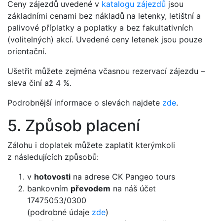
Ceny zájezdů uvedené v
katalogu zájezdů
jsou
základními cenami bez nákladů na letenky, letištní a
palivové příplatky a poplatky a bez fakultativních
(volitelných) akcí. Uvedené ceny letenek jsou pouze
orientační.
Ušetřit můžete zejména včasnou rezervací zájezdu –
sleva činí až 4 %.
Podrobnější informace o slevách najdete
zde
.
5. Způsob placení
Zálohu i doplatek můžete zaplatit kterýmkoli
z následujících způsobů:
v
hotovosti
na adrese CK Pangeo tours
bankovním
převodem
na náš účet
17475053/0300
(podrobné údaje
zde
)