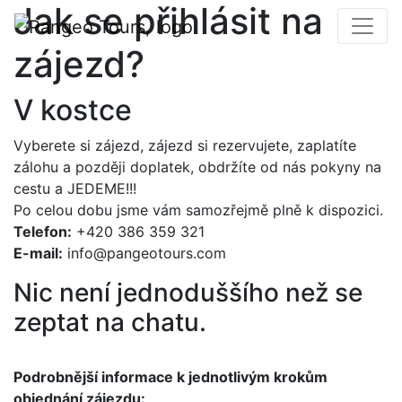
Jak se přihlásit na
zájezd?
V kostce
Vyberete si zájezd, zájezd si rezervujete, zaplatíte
zálohu a později doplatek, obdržíte od nás pokyny na
cestu a JEDEME!!!
Po celou dobu jsme vám samozřejmě plně k dispozici.
Telefon:
+420 386 359 321
E-mail:
info@pangeotours.com
Nic není jednoduššího než se
zeptat na chatu.
Podrobnější informace k jednotlivým krokům
objednání zájezdu: