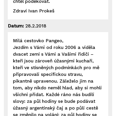
chtěl poděkovat.
Zdraví Ivan Prokeš
Datum:
28.2.2018
Milá cestovko Pangeo,
Jezdím s Vámi od roku 2006 a viděla
dvacet zemí s Vámi a Vašimi řidiči –
kteří jsou zároveň úžasnými kuchaři,
kteří ve stísněných podmínkách pro mě
připravovali specifickou stravu,
pikantně upravenou. Záleželo jim na
tom, aby nikdo neměl hlad, aby si mohli
všichni přidat. Každé ráno nás budili
slovy: za půl hodiny se bude podávat
úžasný argentinský čaj a po půli cestě
se změnilo na volání: za půl hodiny se