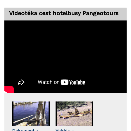
Videotéka cest hotelbusy Pangeotours
Dokument z
Valdés –