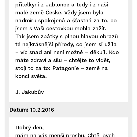
přítelkyni z Jablonce a tedy i z naší
malé země České. Vždy jsem byla
nadmíru spokojená a šťastná za to, co
jsem s Vaší cestovkou mohla zažít.
Tak jsem zpátky s plnou hlavou obrazů
té nejkrásnější přírody, co jsem si užila
– víc snad ani není možné – děkuji. Kdo
máte zdraví a sílu – chtějte to vidět,
stojí to za to: Patagonie – země na
konci světa.
J. Jakubův
Datum:
10.2.2016
Dobrý den,
mám na vás menší prosbu. Chtěl bych