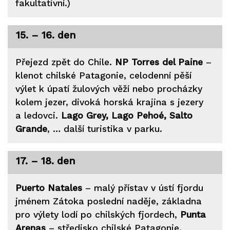
fakultativní.)
15. – 16. den
Přejezd zpět do Chile.
NP Torres del Paine
–
klenot chilské Patagonie, celodenní pěší
výlet k úpatí žulových věží nebo procházky
kolem jezer, divoká horská krajina s jezery
a ledovci.
Lago Grey, Lago Pehoé, Salto
Grande
, … další turistika v parku.
17. – 18. den
Puerto Natales
– malý přístav v ústí fjordu
jménem Zátoka poslední naděje, základna
pro výlety lodí po chilských fjordech,
Punta
Arenas
– středisko chilské Patagonie,