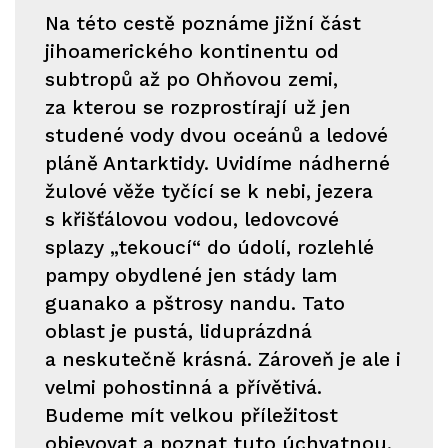
Na této cestě poznáme jižní část
jihoamerického kontinentu od
subtropů až po Ohňovou zemi,
za kterou se rozprostírají už jen
studené vody dvou oceánů a ledové
pláně Antarktidy. Uvidíme nádherné
žulové věže tyčící se k nebi, jezera
s křišťálovou vodou, ledovcové
splazy „tekoucí“ do údolí, rozlehlé
pampy obydlené jen stády lam
guanako a pštrosy nandu. Tato
oblast je pustá, liduprázdná
a neskutečně krásná. Zároveň je ale i
velmi pohostinná a přívětivá.
Budeme mít velkou příležitost
objevovat a poznat tuto úchvatnou,