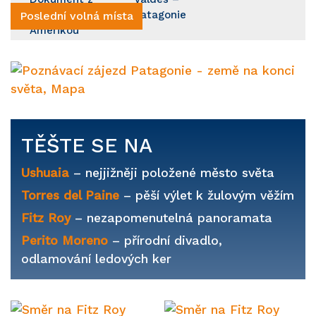
cesty Latinskou
Patagonie
Poslední volná místa
Amerikou
TĚŠTE SE NA
Ushuaia
– nejjižněji položené město světa
Torres del Paine
– pěší výlet k žulovým věžím
Fitz Roy
– nezapomenutelná panoramata
Perito Moreno
– přírodní divadlo,
odlamování ledových ker