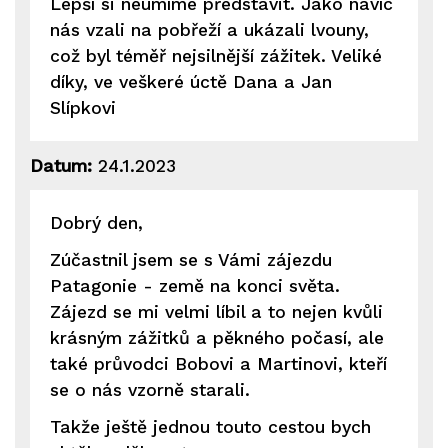
Lepší si neumíme představit. Jako navíc
nás vzali na pobřeží a ukázali lvouny,
což byl téměř nejsilnější zážitek. Veliké
díky, ve veškeré úctě Dana a Jan
Slípkovi
Datum:
24.1.2023
Dobrý den,
Zúčastnil jsem se s Vámi zájezdu
Patagonie - země na konci světa.
Zájezd se mi velmi líbil a to nejen kvůli
krásným zážitků a pěkného počasí, ale
také průvodci Bobovi a Martinovi, kteří
se o nás vzorně starali.
Takže ještě jednou touto cestou bych