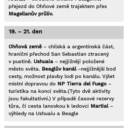
přejezd do Ohňové země trajektem přes
Magellanův průliv.
19. – 21. den
Ohňová země
– chilská a argentinská část,
hraniční přechod San Sebastian ztracený
v pustině.
Ushuaia
– nejjižněji položené
město světa.
Beaglův kanál
–nejjižnější bod
cesty, možnost plavby lodí po kanálu. Výlet
místní dopravou do
NP Tierra del Fuego
–
turistika na konci světa.(Tyto dvě aktivity
jsou fakultativní.) V případě časové rezervy
tůra, či cesta lanovkou k ledovci
Martial
–
výhledy na Ushuaiu a Beagle