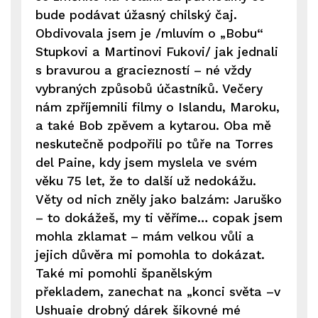
bude podávat úžasný chilský čaj.
Obdivovala jsem je /mluvím o „Bobu“
Stupkovi a Martinovi Fukovi/ jak jednali
s bravurou a graciezností – né vždy
vybraných způsobů účastníků. Večery
nám zpříjemnili filmy o Islandu, Maroku,
a také Bob zpěvem a kytarou. Oba mě
neskutečně podpořili po tůře na Torres
del Paine, kdy jsem myslela ve svém
věku 75 let, že to další už nedokážu.
Věty od nich zněly jako balzám: Jaruško
– to dokážeš, my ti věříme… copak jsem
mohla zklamat – mám velkou vůli a
jejich důvěra mi pomohla to dokázat.
Také mi pomohli španělským
překladem, zanechat na „konci světa –v
Ushuaie drobný dárek šikovné mé