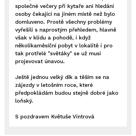
společné večery při kytaře ani hledání
osoby čekající na jiném místě než bylo
domluveno. Prostě všechny problémy
vyřešili s naprostým přehledem, hlavně
však v klidu a pohodě, i když
několikaměsíční pobyt v lokalitě i pro
tak protřelé "světáky" se už musí
projevovat únavou.
Ještě jednou velký dík a těším se na
zájezdy v letošním roce, které
předpokládám budou stejně dobré jako
loňský.
S pozdravem Květuše Vintrová