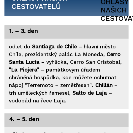
CESTOVATELŮ
1. – 3. den
odlet do
Santiaga de Chile
– hlavní město
Chile, prezidentský palác La Moneda,
Cerro
Santa Lucia
– vyhlídka, Cerro San Cristobal,
"La Piojera"
– památkovým úřadem
chráněná hospůdka, kde můžete ochutnat
nápoj "Terremoto – zemětřesení".
Chillán
–
trh uměleckých řemesel,
Salto de Laja
–
vodopád na řece Laja.
4. – 5. den