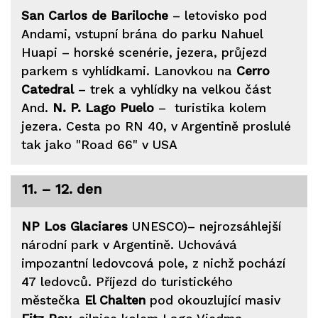
San Carlos de Bariloche
– letovisko pod
Andami, vstupní brána do parku Nahuel
Huapi – horské scenérie, jezera, průjezd
parkem s vyhlídkami. Lanovkou na
Cerro
Catedral
– trek a vyhlídky na velkou část
And.
N. P. Lago Puelo
– turistika kolem
jezera. Cesta po RN 40, v Argentině proslulé
tak jako "Road 66" v USA
11. – 12. den
NP Los Glaciares
UNESCO)– nejrozsáhlejší
národní park v Argentině. Uchovává
impozantní ledovcová pole, z nichž pochází
47 ledovců. Příjezd do turistického
městečka
El Chalten
pod okouzlující masiv