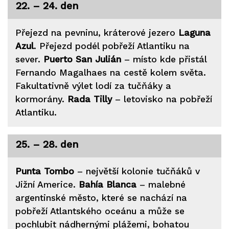
22. – 24. den
Přejezd na pevninu, kráterové jezero
Laguna
Azul
. Přejezd podél pobřeží Atlantiku na
sever.
Puerto San Julián
– místo kde přistál
Fernando Magalhaes na cestě kolem světa.
Fakultativně výlet lodí za tučňáky a
kormorány.
Rada Tilly
– letovisko na pobřeží
Atlantiku.
25. – 28. den
Punta Tombo
– největší kolonie tučňáků v
Jižní Americe.
Bahía Blanca
– malebné
argentinské město, které se nachází na
pobřeží Atlantského oceánu a může se
pochlubit nádhernými plážemi, bohatou