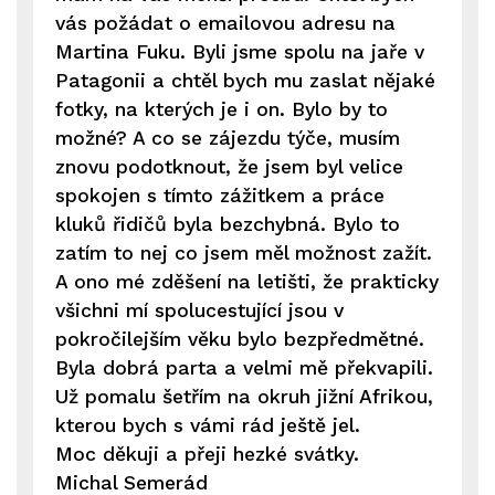
vás požádat o emailovou adresu na
Martina Fuku. Byli jsme spolu na jaře v
Patagonii a chtěl bych mu zaslat nějaké
fotky, na kterých je i on. Bylo by to
možné? A co se zájezdu týče, musím
znovu podotknout, že jsem byl velice
spokojen s tímto zážitkem a práce
kluků řidičů byla bezchybná. Bylo to
zatím to nej co jsem měl možnost zažít.
A ono mé zděšení na letišti, že prakticky
všichni mí spolucestující jsou v
pokročilejším věku bylo bezpředmětné.
Byla dobrá parta a velmi mě překvapili.
Už pomalu šetřím na okruh jižní Afrikou,
kterou bych s vámi rád ještě jel.
Moc děkuji a přeji hezké svátky.
Michal Semerád