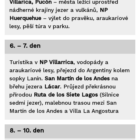
Villarica, Pucón
– města ležící uprostřed
nádherné krajiny jezer a vulkánů,
NP
Huerquehue
– výlet do pravěku, araukariové
lesy, pěší túra v parku.
6. – 7. den
Turistika v
NP Villarrica
, vodopády a
araukariové lesy, přejezd do Argentiny kolem
sopky Lanín.
San Martín de los Andes
na
břehu jezera
Lácar
. Průjezd překrásnou
přírodou
Ruta de los Siete
Lagos
(Silnice
sedmi jezer), malebnou trasou mezi San
Martín de los Andes a Villa La Angostura
8. – 10. den