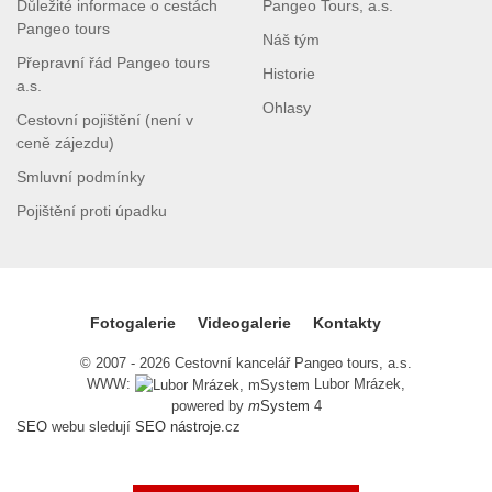
Důležité informace o cestách
Pangeo Tours, a.s.
Pangeo tours
Náš tým
Přepravní řád Pangeo tours
Historie
a.s.
Ohlasy
Cestovní pojištění (není v
ceně zájezdu)
Smluvní podmínky
Pojištění proti úpadku
Fotogalerie
Videogalerie
Kontakty
© 2007 - 2026 Cestovní kancelář Pangeo tours, a.s.
WWW:
Lubor Mrázek,
powered by
m
System
4
SEO
webu sledují
SEO nástroje
.cz