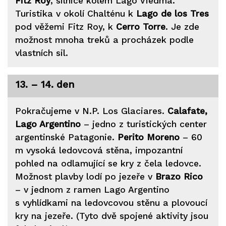
Fitz Roy
, silnice kolem Lago Viedma.
Turistika v okolí Chalténu k
Lago de los Tres
pod věžemi Fitz Roy, k
Cerro Torre
. Je zde
možnost mnoha treků a procházek podle
vlastních sil.
13. – 14. den
Pokračujeme v N.P. Los Glaciares.
Calafate,
Lago Argentino
– jedno z turistických center
argentinské Patagonie.
Perito Moreno
– 60
m vysoká ledovcová stěna, impozantní
pohled na odlamující se kry z čela ledovce.
Možnost plavby lodí po jezeře v
Brazo Rico
– v jednom z ramen Lago Argentino
s vyhlídkami na ledovcovou stěnu a plovoucí
kry na jezeře. (Tyto dvě spojené aktivity jsou