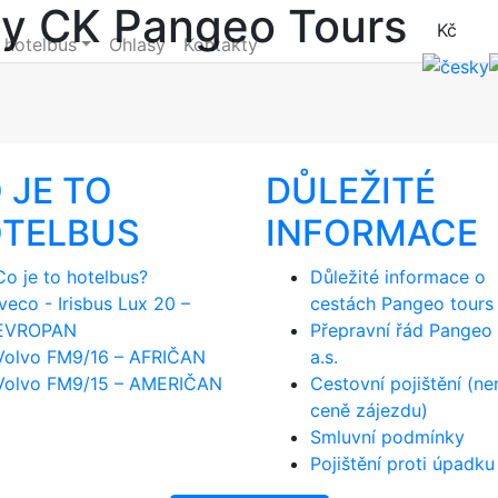
dy CK Pangeo Tours
Kč
 hotelbus
Ohlasy
Kontakty
 JE TO
DŮLEŽITÉ
TELBUS
INFORMACE
Co je to hotelbus?
Důležité informace o
Iveco - Irisbus Lux 20 –
cestách Pangeo tours
EVROPAN
Přepravní řád Pangeo 
Volvo FM9/16 – AFRIČAN
a.s.
Volvo FM9/15 – AMERIČAN
Cestovní pojištění (ne
ceně zájezdu)
Smluvní podmínky
Pojištění proti úpadku