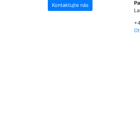
Pa
Kontaktujte nás
La
+4
Ot