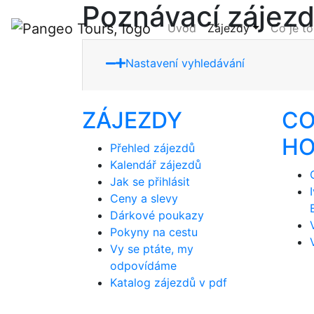
Poznávací zájez
Úvod
Zájezdy
Co je to
Nastavení vyhledávání
ZÁJEZDY
CO
HO
Přehled zájezdů
Kalendář zájezdů
Jak se přihlásit
Ceny a slevy
Dárkové poukazy
Pokyny na cestu
Vy se ptáte, my
odpovídáme
Katalog zájezdů v pdf